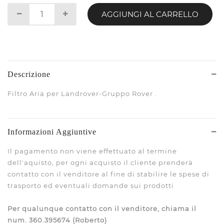
AGGIUNGI AL CARRELLO
Descrizione
Filtro Aria per Landrover-Gruppo Rover .
Informazioni Aggiuntive
Il pagamento non viene effettuato al termine
dell'aquisto, per ogni acquisto il cliente prenderà
contatto con il venditore al fine di stabilire le spese di
trasporto ed eventuali domande sui prodotti
Per qualunque contatto con il venditore, chiama il
num. 360.395674 (Roberto)