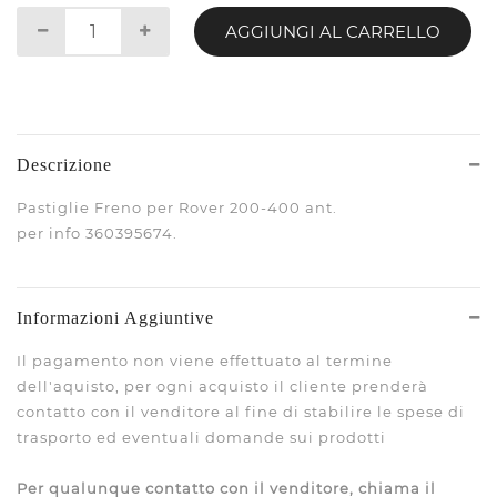
AGGIUNGI AL CARRELLO
Descrizione
Pastiglie Freno per Rover 200-400 ant.
per info 360395674.
Informazioni Aggiuntive
Il pagamento non viene effettuato al termine
dell'aquisto, per ogni acquisto il cliente prenderà
contatto con il venditore al fine di stabilire le spese di
trasporto ed eventuali domande sui prodotti
Per qualunque contatto con il venditore, chiama il