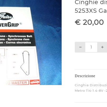
Cinghie di
5253XS Ga
€ 20,00
Descrizione
Cinghia Distribuzi
Metro 114-1.4-8V -