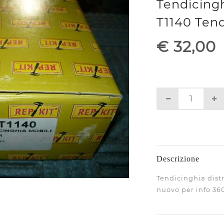
Tendicing
T1140 Tend
€ 32,00
Descrizione
Tendicinghia dist
nuovo per info 36