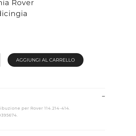
hia Rover
icingia
AGGIUNGI AL CARRELLO
ribuzione per Rover 114.214-414.
0395674.