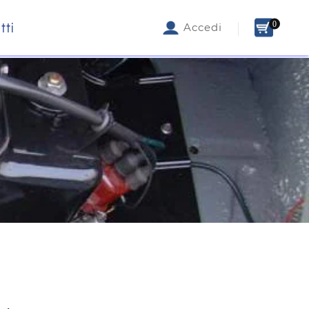
0
tti
Accedi