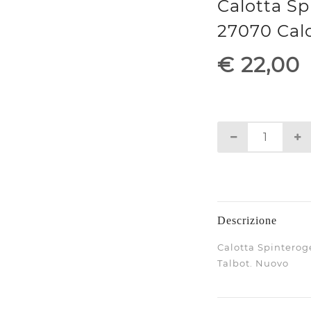
Calotta S
27070 Cal
€ 22,00
Descrizione
Calotta Spinterog
Talbot. Nuovo