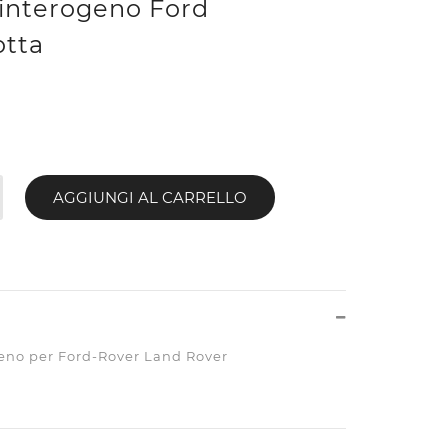
pinterogeno Ford
otta
AGGIUNGI AL CARRELLO
eno per Ford-Rover Land Rover